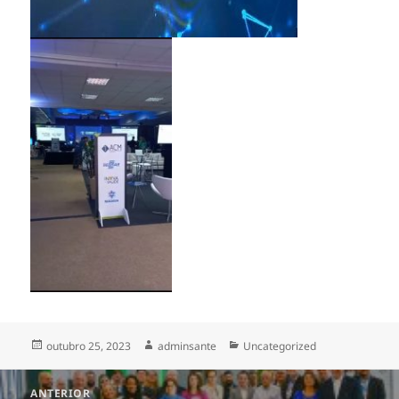
Publicado
Autor
Categorias
outubro 25, 2023
adminsante
Uncategorized
em
Navegação
ANTERIOR